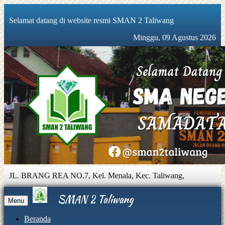
Selamat datang di website resmi SMAN 2 Taliwang
Minggu, 09 Agustus 2026
JL. BRANG REA NO.7, Kel. Menala, Kec. Taliwang,
Sumbawa Barat, Nusa Tenggara Barat 84355 |
081931888560 |
sman2taliwang@gmail.com
SMAN 2 Taliwang
Menu
Beranda