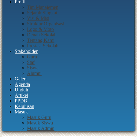
Profil
Tim Manajemen
Sejarah Singkat
Visi & Misi
Struktur Organisasi
Logo & Moto
Denah Sekolah
Tentang Kami
Prestasi Sekolah
Stakeholder
Guru
Staf
Siswa
Alumni
Galeri
Agenda
Unduh
Artikel
PPDB
Kelulusan
Masuk
Masuk Guru
Masuk Siswa
Masuk Admin