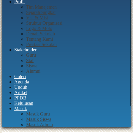
Profil
Tim Manajemen
Sejarah Singkat
Visi & Misi
Struktur Organisasi
Logo & Moto
Denah Sekolah
Tentang Kami
Prestasi Sekolah
Stakeholder
Guru
Staf
Siswa
Alumni
Galeri
Agenda
Unduh
Artikel
PPDB
Kelulusan
Masuk
Masuk Guru
Masuk Siswa
Masuk Admin