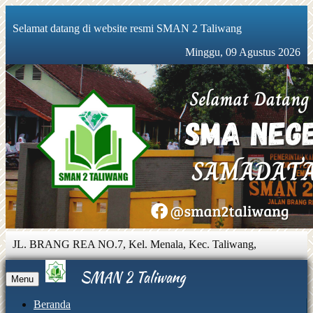
Selamat datang di website resmi SMAN 2 Taliwang
Minggu, 09 Agustus 2026
JL. BRANG REA NO.7, Kel. Menala, Kec. Taliwang,
Sumbawa Barat, Nusa Tenggara Barat 84355 |
081931888560 |
sman2taliwang@gmail.com
SMAN 2 Taliwang
Menu
Beranda