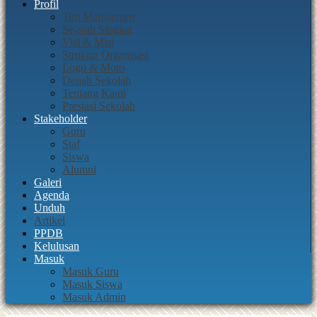
Profil
Tim Manajemen
Sejarah Singkat
Visi & Misi
Struktur Organisasi
Logo & Moto
Denah Sekolah
Tentang Kami
Prestasi Sekolah
Stakeholder
Guru
Staf
Siswa
Alumni
Galeri
Agenda
Unduh
Artikel
PPDB
Kelulusan
Masuk
Masuk Guru
Masuk Siswa
Masuk Admin