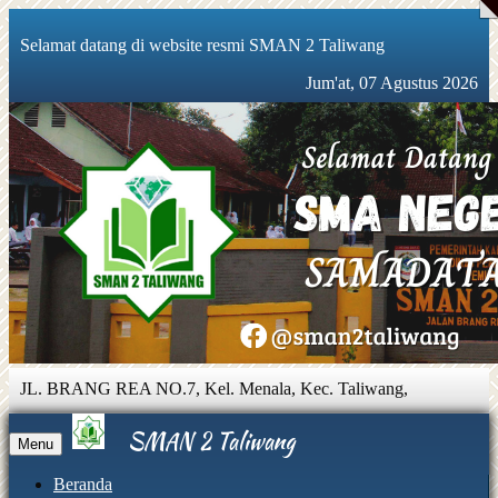
Selamat datang di website resmi SMAN 2 Taliwang
Jum'at, 07 Agustus 2026
JL. BRANG REA NO.7, Kel. Menala, Kec. Taliwang,
Sumbawa Barat, Nusa Tenggara Barat 84355 |
081931888560 |
sman2taliwang@gmail.com
SMAN 2 Taliwang
Menu
Beranda