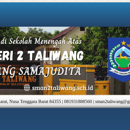
at, Nusa Tenggara Barat 84355 |
081931888560 |
sman2taliwang@g