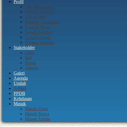
Profil
Tim Manajemen
Sejarah Singkat
Visi & Misi
Struktur Organisasi
Logo & Moto
Denah Sekolah
Tentang Kami
Prestasi Sekolah
Stakeholder
Guru
Staf
Siswa
Alumni
Galeri
Agenda
Unduh
Artikel
PPDB
Kelulusan
Masuk
Masuk Guru
Masuk Siswa
Masuk Admin