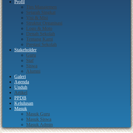
Profil
Tim Manajemen
Sejarah Singkat
Visi & Misi
Struktur Organisasi
Logo & Moto
Denah Sekolah
Tentang Kami
Prestasi Sekolah
Stakeholder
Guru
Staf
Siswa
Alumni
Galeri
Agenda
Unduh
Artikel
PPDB
Kelulusan
Masuk
Masuk Guru
Masuk Siswa
Masuk Admin