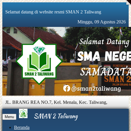
Selamat datang di website resmi SMAN 2 Taliwang
Minggu, 09 Agustus 2026
JL. BRANG REA NO.7, Kel. Menala, Kec. Taliwang,
Sumbawa Barat, Nusa Tenggara Barat 84355 |
081931888560 |
sman2taliwang@gmail.com
SMAN 2 Taliwang
Menu
Beranda